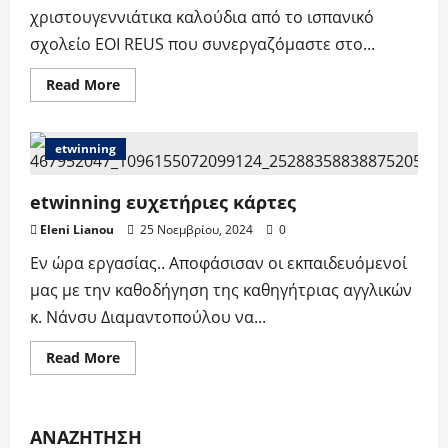
χριστουγεννιάτικα καλούδια από το ισπανικό
σχολείο EOI REUS που συνεργαζόμαστε στο...
Read
Read More
more
about
etwinning
–
etwinning
traditions
around
us
etwinning ευχετήριες κάρτες
Eleni Lianou
25 Νοεμβρίου, 2024
0
Εν ώρα εργασίας.. Αποφάσισαν οι εκπαιδευόμενοί
μας με την καθοδήγηση της καθηγήτριας αγγλικών
κ. Νάνσυ Διαμαντοπούλου να...
Read
Read More
more
about
etwinning
ευχετήριες
κάρτες
ΑΝΑΖΉΤΗΣΗ