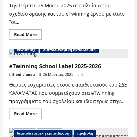
Την Πέμπτη 29 Μαΐου 2025 στο πλαίσιο του
σχεδίου δράσης και του eTwinning έργου με τίτλο
“οι...
Read
Read More
more
about
eTwinning
etwinning
διαπολιτισμική εκπαίδευση
–
“οι
Παραδόσεις
γύρω
eTwinning School Label 2025-2026
μας/
traditions
Eleni Lianou
26 Μαρτίου, 2025
0
around
us”
Θερμές ευχαριστίες στους εκπαιδευτικούς του ΣΔΕ
ΚΑΛΑΜΑΤΑΣ που συμμετέχουν στα eTwinning
προγράμματα του σχολείου και ιδιαιτέρως στην...
Read
Read More
more
about
erasmus
etwinning
eTwinning
School
διαπολιτισμική εκπαίδευση
προβολή
Label