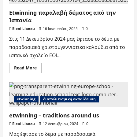
2025-
2026
Etwinning παραλαβή δέματος από την
Ισπανία
Eleni Lianou
16 Ιανουαρίου, 2025
0
Στις 11 Δεκεμβρίου 2024 μας έφτασε το δέμα με
παραδοσιακά χριστουγεννιάτικα καλούδια από το
ισπανκό σχολείο EOI...
Read
Read More
more
about
Etwinning
παραλαβή
δέματος
από
την
etwinning
διαπολιτισμική εκπαίδευση
Ισπανία
etwinning – traditions around us
Eleni Lianou
12 Δεκεμβρίου, 2024
0
Μας έφτασε το δέμα με παραδοσιακά