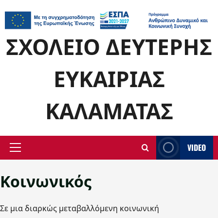
Skip
to
content
ΣΧΟΛΕΊΟ ΔΕΎΤΕΡΗΣ
ΕΥΚΑΙΡΊΑΣ
ΚΑΛΑΜΆΤΑΣ
VIDEO
Primary
Menu
Κοινωνικός
Σε μια διαρκώς μεταβαλλόμενη κοινωνική